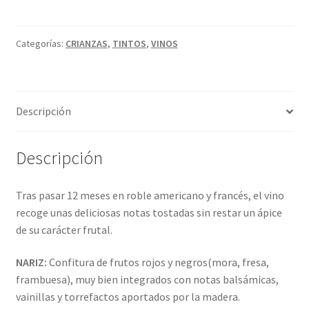
Política de privacidad
cantidad
t
e
Condiciones del uso
r
Categorías:
CRIANZAS
,
TINTOS
,
VINOS
n
a
t
Descripción
i
v
e
Descripción
:
Tras pasar 12 meses en roble americano y francés, el vino
recoge unas deliciosas notas tostadas sin restar un ápice
de su carácter frutal.
NARIZ:
Confitura de frutos rojos y negros(mora, fresa,
frambuesa), muy bien integrados con notas balsámicas,
vainillas y torrefactos aportados por la madera.