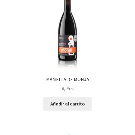
Personalizar Cookies
Política de Cookies
Proceso de compra
Tarjeta felicitación
Tienda
MAMELLA DE MONJA
Venta fuera de España
8,95
€
Sobre nosotros
Añadir al carrito
Información sobre el envío