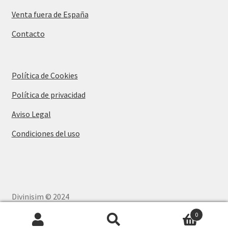
Venta fuera de España
Contacto
Política de Cookies
Política de privacidad
Aviso Legal
Condiciones del uso
Divinisim © 2024
Disseny Web
i
Màrketing Digital
per
aTotArreu.com
0
Buscar
Buscar