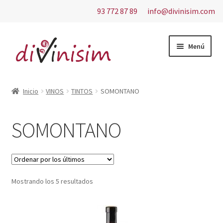
93 772 87 89
info@divinisim.com
Ir
Ir
Menú
a
al
la
contenido
Inicio
navegación
Inicio
VINOS
TINTOS
SOMONTANO
Aviso Legal
SOMONTANO
Carrito
Contacto
Ordenado
Mostrando los 5 resultados
Finalizar compra
por
los
Mi cuenta
últimos