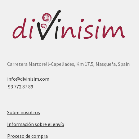
últimos
Carretera Martorell-Capellades, Km 17,5, Masquefa, Spain
info@divinisim.com
93 772 87 89
Sobre nosotros
Información sobre el envío
Proceso de compra