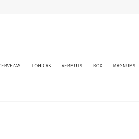
CERVEZAS
TONICAS
VERMUTS
BOX
MAGNUMS
nta
Personalizar Cookies
Política de Cookies
Proceso de compra
sotros
Información sobre el envío
Política de privacidad
Condicione