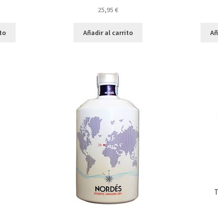
25,95
€
ito
Añadir al carrito
Añ