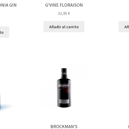
NIA GIN
G’VINE FLORAISON
32,95
€
Añadir al carrito
Añ
ito
BROCKMAN’S