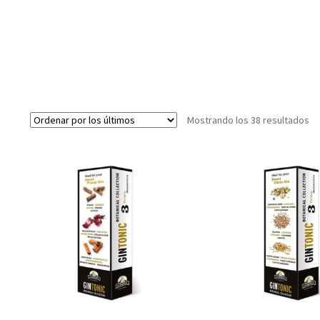
Or
Mostrando los 38 resultados
po
lo
úl