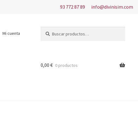
93 772 87 89
info@divinisim.com
Buscar
Buscar
Mi cuenta
por:
0,00
€
0 productos
s del uso