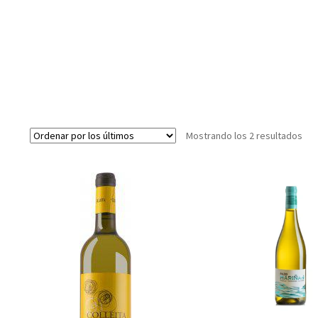
Ord
Mostrando los 2 resultados
por
los
últ