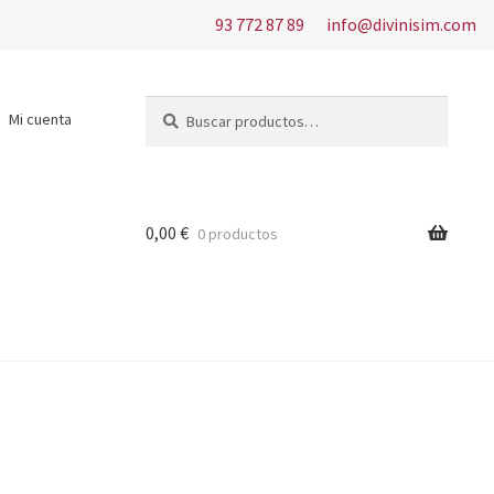
93 772 87 89
info@divinisim.com
Buscar
Buscar
Mi cuenta
por:
0,00
€
0 productos
s del uso