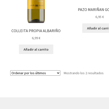
PAZO MARIÑAN G
6,95
€
Añadir al carr
COLLEITA PROPIA ALBARIÑO
6,99
€
Añadir al carrito
Ord
Mostrando los 2 resultados
por
los
últ