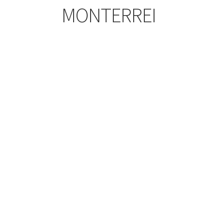
MONTERREI
enado
imos