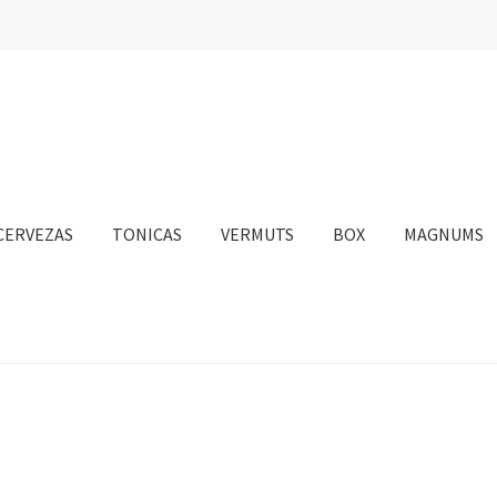
CERVEZAS
TONICAS
VERMUTS
BOX
MAGNUMS
nta
Personalizar Cookies
Política de Cookies
Proceso de compra
sotros
Información sobre el envío
Política de privacidad
Condicione