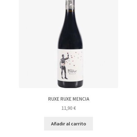
Personalizar Cookies
Política de Cookies
Proceso de compra
Tarjeta felicitación
Tienda
Venta fuera de España
RUXE RUXE MENCIA
Sobre nosotros
11,90
€
Información sobre el envío
Añadir al carrito