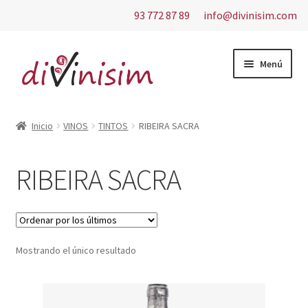
93 772 87 89
info@divinisim.com
Ir
Ir
Menú
a
al
la
contenido
Inicio
navegación
Inicio
VINOS
TINTOS
RIBEIRA SACRA
Aviso Legal
RIBEIRA SACRA
Carrito
Contacto
Mostrando el único resultado
Finalizar compra
Mi cuenta