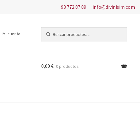
93 772 87 89
info@divinisim.com
Buscar
Buscar
Mi cuenta
por:
0,00
€
0 productos
s del uso