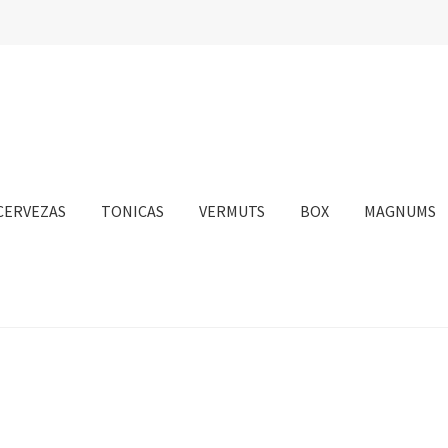
CERVEZAS
TONICAS
VERMUTS
BOX
MAGNUMS
nta
Personalizar Cookies
Política de Cookies
Proceso de compra
sotros
Información sobre el envío
Política de privacidad
Condicione