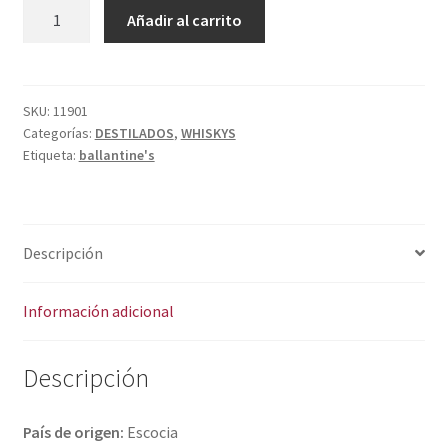
Política de privacidad
BALLANTINE'S
A
Añadir al carrito
cantidad
l
Condiciones del uso
t
e
r
SKU:
11901
Categorías:
DESTILADOS
,
WHISKYS
n
Etiqueta:
ballantine's
a
t
i
v
Descripción
e
:
Información adicional
Descripción
País de origen:
Escocia