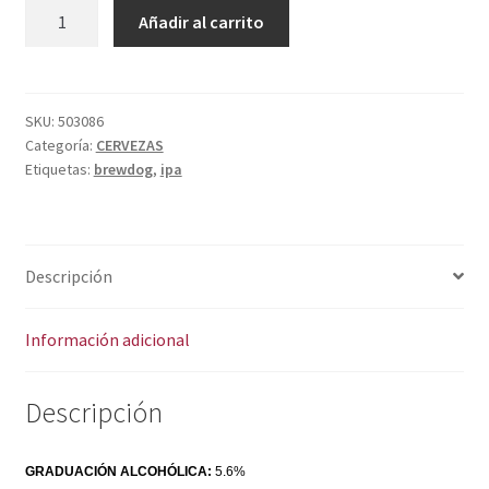
Política de privacidad
BREWDOG
A
Añadir al carrito
PUNK
l
Condiciones del uso
IPA
t
cantidad
e
r
SKU:
503086
Categoría:
CERVEZAS
n
Etiquetas:
brewdog
,
ipa
a
t
i
v
Descripción
e
:
Información adicional
Descripción
GRADUACIÓN ALCOHÓLICA:
 5.6%