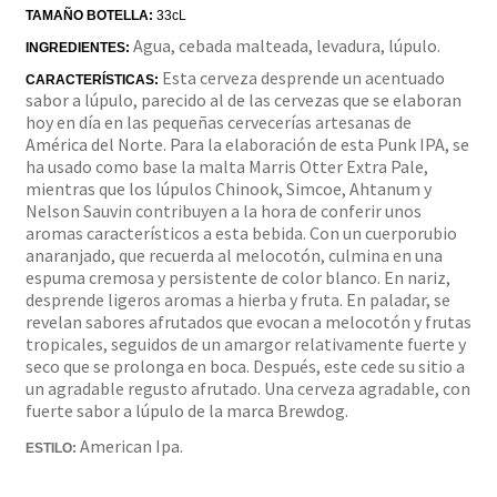
TAMAÑO BOTELLA:
 33cL
A
gua, cebada malteada, levadura, lúpulo.
INGREDIENTES:
Esta cerveza desprende un acentuado
CARACTERÍSTICAS:
sabor a lúpulo, parecido al de las cervezas que se elaboran
hoy en día en las pequeñas cervecerías artesanas de
América del Norte. Para la elaboración de esta Punk IPA, se
ha usado como base la malta Marris Otter Extra Pale,
mientras que los lúpulos Chinook, Simcoe, Ahtanum y
Nelson Sauvin contribuyen a la hora de conferir unos
aromas característicos a esta bebida. Con un cuerporubio
anaranjado, que recuerda al melocotón, culmina en una
espuma cremosa y persistente de color blanco. En nariz,
desprende ligeros aromas a hierba y fruta. En paladar, se
revelan sabores afrutados que evocan a melocotón y frutas
tropicales, seguidos de un amargor relativamente fuerte y
seco que se prolonga en boca. Después, este cede su sitio a
un agradable regusto afrutado. Una cerveza agradable, con
fuerte sabor a lúpulo de la marca Brewdog.
American
Ipa
.
ESTILO: 