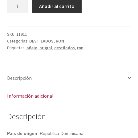
Política de privacidad
BRUGAL
A
Añadir al carrito
RON
l
Condiciones del uso
AÑEJO
t
1L
e
cantidad
r
SKU:
11911
Categorías:
DESTILADOS
,
RON
n
Etiquetas:
añejo
,
brugal
,
destilados
,
ron
a
t
i
v
Descripción
e
:
Información adicional
Descripción
Pais de origen
: Republica Dominicana