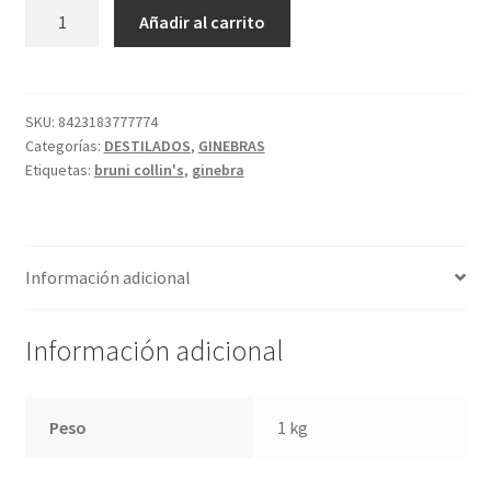
Política de privacidad
BRUNI
A
Añadir al carrito
COLLIN'S
l
Condiciones del uso
cantidad
t
e
r
SKU:
8423183777774
Categorías:
DESTILADOS
,
GINEBRAS
n
Etiquetas:
bruni collin's
,
ginebra
a
t
i
v
Información adicional
e
:
Información adicional
Peso
1 kg