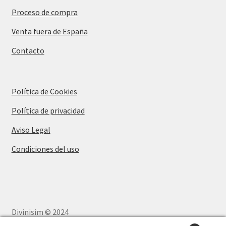
Proceso de compra
Venta fuera de España
Contacto
Política de Cookies
Política de privacidad
Aviso Legal
Condiciones del uso
Divinisim © 2024
Disseny Web
i
Màrketing Digital
per
aTotArreu.com