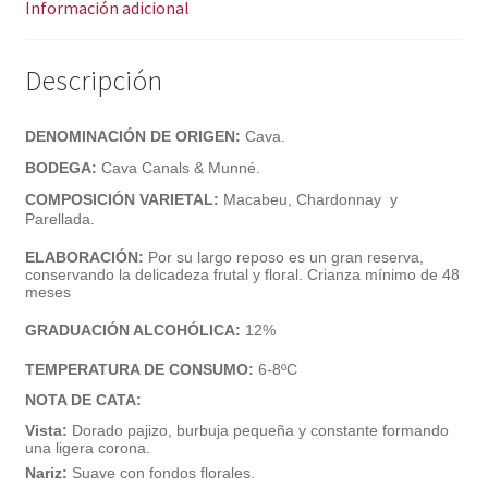
Información adicional
Descripción
DENOMINACIÓN DE ORIGEN:
Cava.
BODEGA:
Cava Canals & Munné
.
COMPOSICIÓN VARIETAL:
Macabeu, Chardonnay y
Parellada.
ELABORACIÓN:
Por su largo reposo es un gran reserva,
conservando la delicadeza frutal y floral.
Crianza m
ínimo de 48
meses
GRADUACIÓN ALCOHÓLICA:
12%
TEMPERATURA DE CONSUMO:
6-8
ºC
NOTA DE CATA:
Vista:
D
orado pajizo, burbuja pequeña y constante formando
una ligera corona.
Nariz:
S
uave con fondos florales.