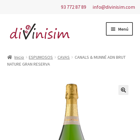
93 772 87 89
info@divinisim.com
Ir
Ir
Menú
a
al
la
contenido
Inicio
navegación
Inicio
ESPUMOSOS
CAVAS
CANALS & MUNNÉ ADN BRUT
NATURE GRAN RESERVA
Aviso Legal
Carrito
Contacto
Finalizar compra
Mi cuenta