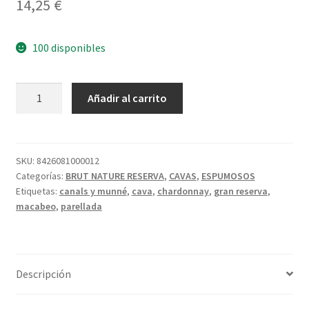
Política de privacidad
14,25
€
Condiciones del uso
100 disponibles
CANALS
A
Añadir al carrito
&
l
MUNNÉ
t
ADN
e
BRUT
r
SKU:
8426081000012
Categorías:
BRUT NATURE RESERVA
,
CAVAS
,
ESPUMOSOS
NATURE
n
Etiquetas:
canals y munné
,
cava
,
chardonnay
,
gran reserva
,
GRAN
a
macabeo
,
parellada
RESERVA
t
cantidad
i
v
e
Descripción
: