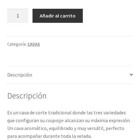
CODORNIU
A
Añadir al carrito
PRIMA
l
VIDES
t
75CL
e
cantidad
r
Categoría:
CAVAS
n
a
t
Descripción
i
v
e
Descripción
:
Es un cava de corte tradicional donde las tres variedades
que configuran su
coupage
alcanzan su máxima expresión.
Un cava aromático, equilibrado y muy versátil, perfecto
para acompañar durante toda la velada.