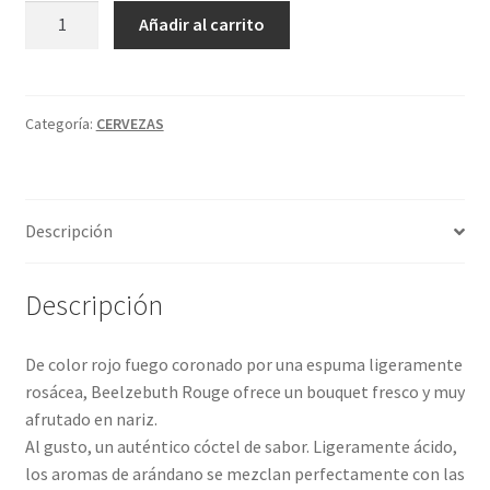
Política de privacidad
DESPERADOS
A
Añadir al carrito
CERVEZA
l
Condiciones del uso
LIMA
t
cantidad
e
r
Categoría:
CERVEZAS
n
a
t
Descripción
i
v
e
Descripción
:
De color rojo fuego coronado por una espuma ligeramente
rosácea, Beelzebuth Rouge ofrece un bouquet fresco y muy
afrutado en nariz.
Al gusto, un auténtico cóctel de sabor. Ligeramente ácido,
los aromas de arándano se mezclan perfectamente con las