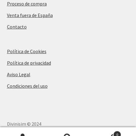
Proceso de compra
Venta fuera de España
Contacto
Política de Cookies
Política de privacidad
Aviso Legal
Condiciones del uso
Divinisim © 2024
Disseny Web
i
Màrketing Digital
per
aTotArreu.com
0