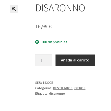
DISARONNO
16,99
€
100 disponibles
DISARONNO
A
Añadir al carrito
cantidad
l
t
e
r
SKU:
182005
Categorías:
DESTILADOS
,
OTROS
n
Etiqueta:
disaronno
a
t
i