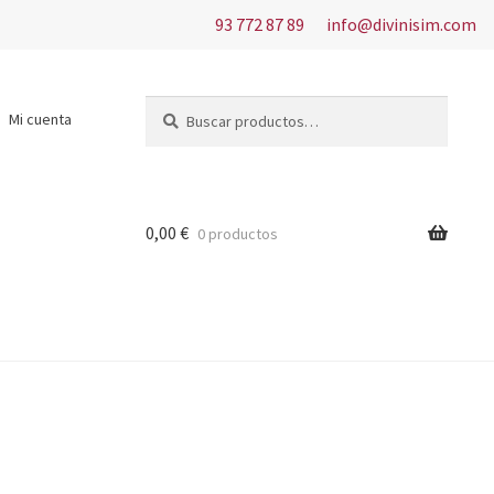
93 772 87 89
info@divinisim.com
Buscar
Buscar
Mi cuenta
por:
0,00
€
0 productos
s del uso