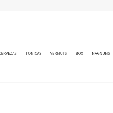
CERVEZAS
TONICAS
VERMUTS
BOX
MAGNUMS
nta
Personalizar Cookies
Política de Cookies
Proceso de compra
sotros
Información sobre el envío
Política de privacidad
Condicione