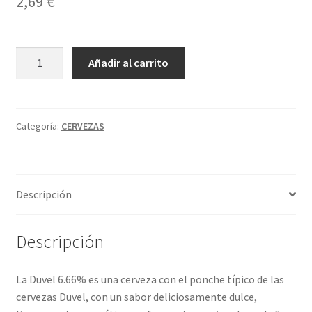
2,69
€
Política de privacidad
Condiciones del uso
DUVEL
A
Añadir al carrito
666
l
cantidad
t
e
r
Categoría:
CERVEZAS
n
a
t
Descripción
i
v
e
Descripción
:
La Duvel 6.66% es una cerveza con el ponche típico de las
cervezas Duvel, con un sabor deliciosamente dulce,