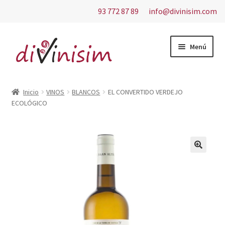
93 772 87 89
info@divinisim.com
Ir
Ir
Menú
a
al
la
contenido
Inicio
navegación
Inicio
VINOS
BLANCOS
EL CONVERTIDO VERDEJO
ECOLÓGICO
Aviso Legal
Carrito
Contacto
Finalizar compra
Mi cuenta