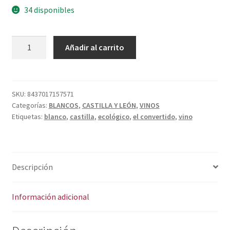
Política de privacidad
34 disponibles
Condiciones del uso
EL
A
Añadir al carrito
CONVERTIDO
l
VERDEJO
t
ECOLÓGICO
e
cantidad
r
SKU:
8437017157571
Categorías:
BLANCOS
,
CASTILLA Y LEÓN
,
VINOS
n
Etiquetas:
blanco
,
castilla
,
ecológico
,
el convertido
,
vino
a
t
i
v
Descripción
e
:
Información adicional