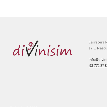
Carretera 
17,5, Masqu
info@divin
93 772 87 8