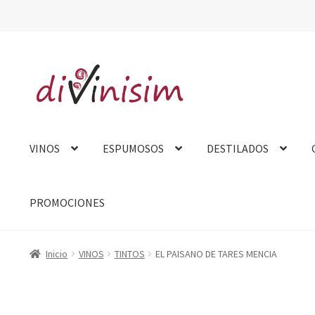
Ir
Ir
a
al
la
contenido
navegación
VINOS
ESPUMOSOS
DESTILADOS
PROMOCIONES
Inicio
Aviso Legal
Carrito
Contacto
Finalizar compra
Mi cue
Inicio
VINOS
TINTOS
EL PAISANO DE TARES MENCIA
Tarjeta felicitación
Tienda
Venta fuera de España
Sobre no