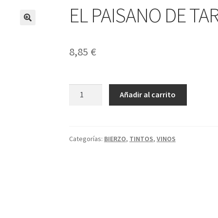
EL PAISANO DE TA
8,85
€
EL
A
Añadir al carrito
PAISANO
l
DE
t
TARES
e
MENCIA
r
Categorías:
BIERZO
,
TINTOS
,
VINOS
cantidad
n
a
t
i
v
e