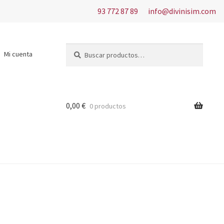
93 772 87 89
info@divinisim.com
Buscar
Buscar
Mi cuenta
por:
0,00
€
0 productos
s del uso