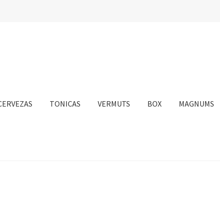
CERVEZAS
TONICAS
VERMUTS
BOX
MAGNUMS
nta
Personalizar Cookies
Política de Cookies
Proceso de compra
sotros
Información sobre el envío
Política de privacidad
Condicione