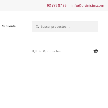
93 772 87 89
info@divinisim.com
Buscar
Buscar
Mi cuenta
por:
0,00
€
0 productos
s del uso