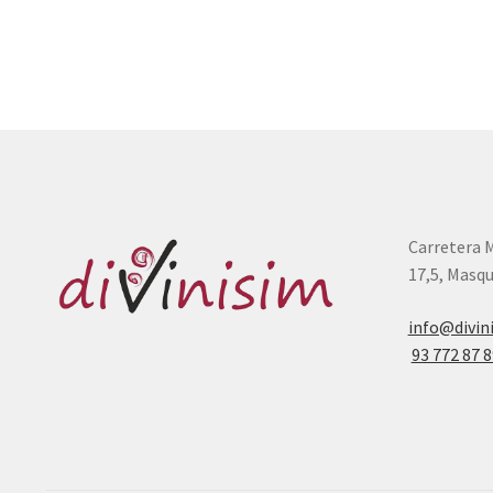
Carretera 
17,5, Masqu
info@divin
93 772 87 8