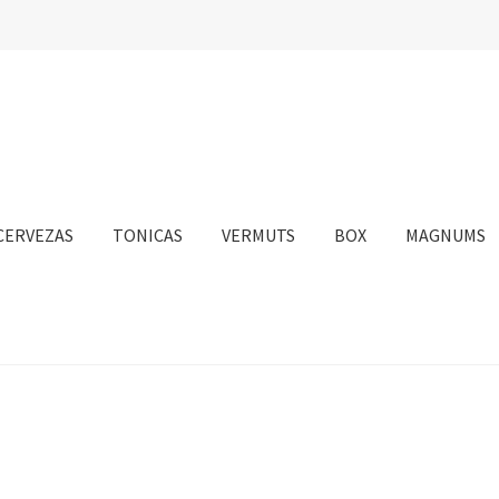
CERVEZAS
TONICAS
VERMUTS
BOX
MAGNUMS
nta
Personalizar Cookies
Política de Cookies
Proceso de compra
sotros
Información sobre el envío
Política de privacidad
Condicione