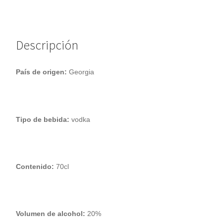
v
e
:
Descripción
País de origen:
Georgia
Tipo de bebida:
vodka
Contenido:
70cl
Volumen de alcohol:
20%