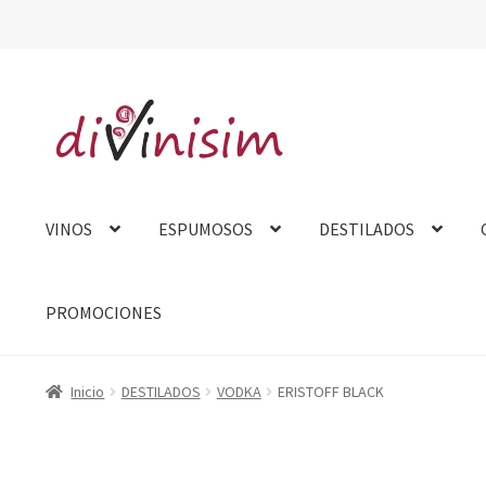
Ir
Ir
a
al
la
contenido
navegación
VINOS
ESPUMOSOS
DESTILADOS
PROMOCIONES
Inicio
Aviso Legal
Carrito
Contacto
Finalizar compra
Mi cue
Inicio
DESTILADOS
VODKA
ERISTOFF BLACK
Tarjeta felicitación
Tienda
Venta fuera de España
Sobre no