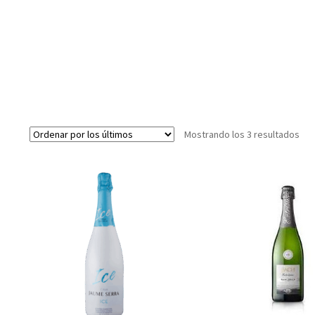
Ord
Mostrando los 3 resultados
por
los
últ