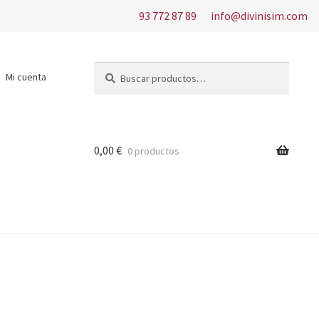
93 772 87 89
info@divinisim.com
Buscar
Buscar
Mi cuenta
por:
0,00
€
0 productos
s del uso