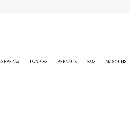
CERVEZAS
TONICAS
VERMUTS
BOX
MAGNUMS
nta
Personalizar Cookies
Política de Cookies
Proceso de compra
sotros
Información sobre el envío
Política de privacidad
Condicione