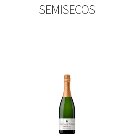
SEMISECOS
enado
imos