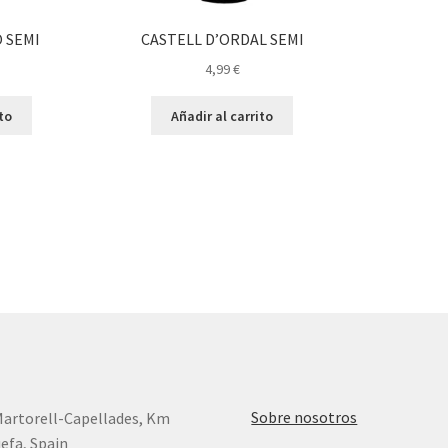
 SEMI
CASTELL D’ORDAL SEMI
4,99
€
ito
Añadir al carrito
enado
imos
Sobre nosotros
Martorell-Capellades, Km
efa, Spain