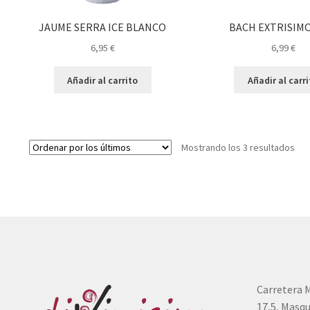
JAUME SERRA ICE BLANCO
BACH EXTRISIMO
6,95
€
6,99
€
Añadir al carrito
Añadir al carr
Ord
Mostrando los 3 resultados
por
los
últ
Carretera 
17,5, Masqu