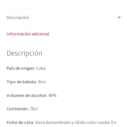
Política de privacidad
i
v
Condiciones del uso
Descripción
e
:
Información adicional
Descripción
País de origen:
Cuba
Tipo de bebida:
Ron
Volumen de alcohol:
40%
Contenido:
70cl
Ficha de cata:
Vista deslumbrate y nítido color caoba. En