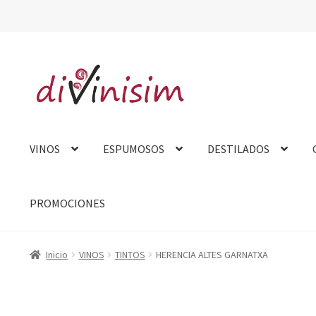
Ir
Ir
a
al
la
contenido
navegación
VINOS
ESPUMOSOS
DESTILADOS
PROMOCIONES
Inicio
Aviso Legal
Carrito
Contacto
Finalizar compra
Mi cue
Inicio
VINOS
TINTOS
HERENCIA ALTES GARNATXA
Tarjeta felicitación
Tienda
Venta fuera de España
Sobre no