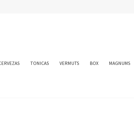
CERVEZAS
TONICAS
VERMUTS
BOX
MAGNUMS
nta
Personalizar Cookies
Política de Cookies
Proceso de compra
sotros
Información sobre el envío
Política de privacidad
Condicione