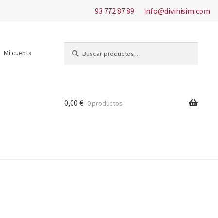
93 772 87 89
info@divinisim.com
Buscar
Buscar
Mi cuenta
por:
0,00
€
0 productos
s del uso