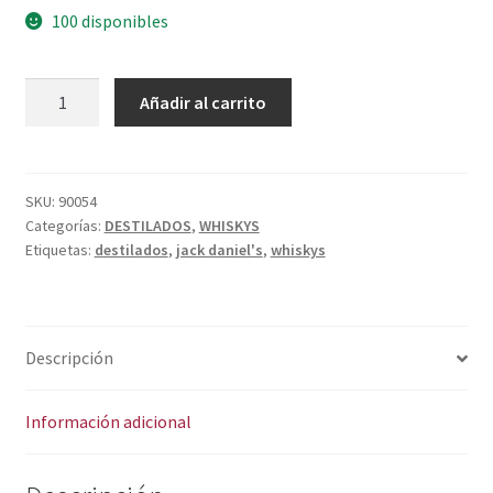
Política de privacidad
100 disponibles
Condiciones del uso
JACK
A
Añadir al carrito
DANIEL'S
l
SINGLE
t
BARREL
e
cantidad
r
SKU:
90054
Categorías:
DESTILADOS
,
WHISKYS
n
Etiquetas:
destilados
,
jack daniel's
,
whiskys
a
t
i
v
Descripción
e
:
Información adicional