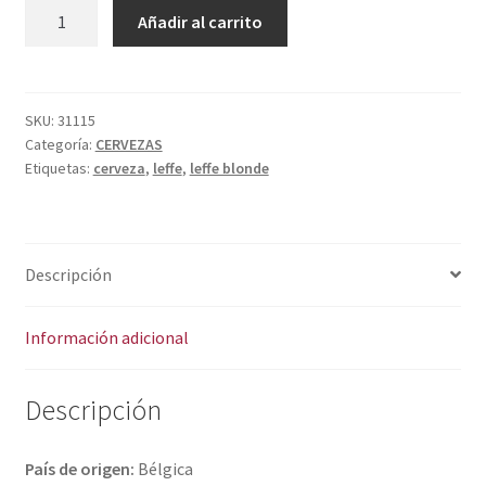
Política de privacidad
LEFFE
A
Añadir al carrito
BLONDE
l
Condiciones del uso
cantidad
t
e
r
SKU:
31115
Categoría:
CERVEZAS
n
Etiquetas:
cerveza
,
leffe
,
leffe blonde
a
t
i
v
Descripción
e
:
Información adicional
Descripción
País de origen:
Bélgica