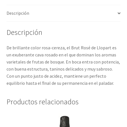
Política de privacidad
t
Descripción
i
Condiciones del uso
v
e
Descripción
:
De brillante color rosa-cereza, el Brut Rosé de Llopart es
un exuberante cava rosado en el que dominan los aromas
varietales de frutas de bosque. En boca entra con potencia,
con buena estructura, taninos delicados y muy sabroso.
Con un punto justo de acidez, mantiene un perfecto
equilibrio hasta el ﬁnal de su permanencia en el paladar.
Productos relacionados