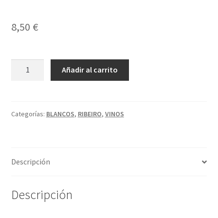
Política de privacidad
8,50
€
Condiciones del uso
MARIETA
A
Añadir al carrito
RIBEIRO
l
BLANCO
t
cantidad
e
r
Categorías:
BLANCOS
,
RIBEIRO
,
VINOS
n
a
t
Descripción
i
v
e
Descripción
: