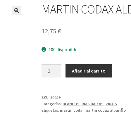
MARTIN CODAX AL
12,75
€
100 disponibles
MARTIN
A
Añadir al carrito
CODAX
l
ALBARIÑO
t
cantidad
e
r
SKU:
90059
Categorías:
BLANCOS
,
RIAS BAIXAS
,
VINOS
n
Etiquetas:
martin coda
,
martin codax albariÑo
a
t
i