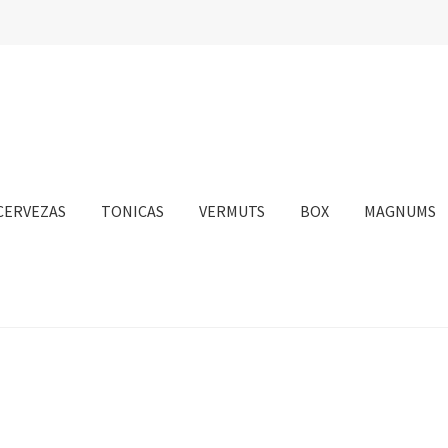
CERVEZAS
TONICAS
VERMUTS
BOX
MAGNUMS
nta
Personalizar Cookies
Política de Cookies
Proceso de compra
sotros
Información sobre el envío
Política de privacidad
Condicione