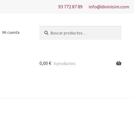
93 772 87 89
info@divinisim.com
Buscar
Buscar
Mi cuenta
por:
0,00
€
0 productos
s del uso