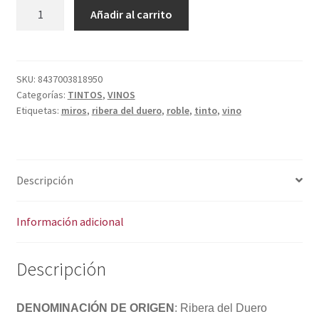
Política de privacidad
MIROS
A
Añadir al carrito
RIBERA
l
Condiciones del uso
ROBLE
t
cantidad
e
r
SKU:
8437003818950
Categorías:
TINTOS
,
VINOS
n
Etiquetas:
miros
,
ribera del duero
,
roble
,
tinto
,
vino
a
t
i
v
Descripción
e
:
Información adicional
Descripción
DENOMINACIÓN DE ORIGEN
: Ribera del Duero