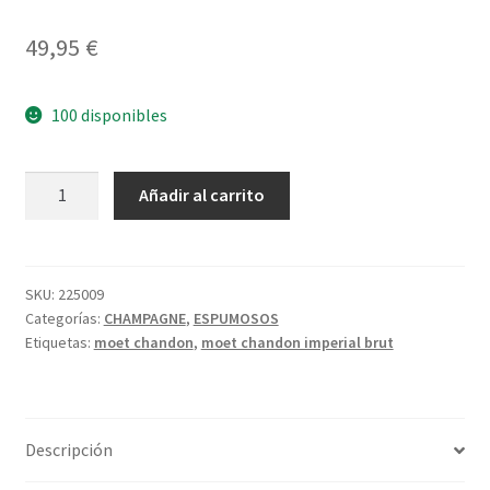
Política de privacidad
49,95
€
Condiciones del uso
100 disponibles
MOET
A
Añadir al carrito
CHANDON
l
IMPERIAL
t
BRUT
e
cantidad
r
SKU:
225009
Categorías:
CHAMPAGNE
,
ESPUMOSOS
n
Etiquetas:
moet chandon
,
moet chandon imperial brut
a
t
i
v
Descripción
e
: