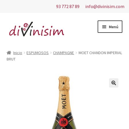
93 772 87 89
info@divinisim.com
Ir
Ir
Menú
a
al
la
contenido
Inicio
navegación
Inicio
ESPUMOSOS
CHAMPAGNE
MOET CHANDON IMPERIAL
BRUT
Aviso Legal
Carrito
Contacto
Finalizar compra
Mi cuenta