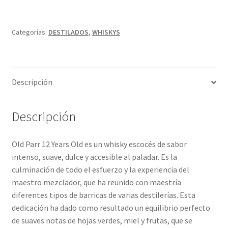
Política de privacidad
12
t
AÑOS
e
Condiciones del uso
cantidad
r
Categorías:
DESTILADOS
,
WHISKYS
n
a
t
Descripción
i
v
e
Descripción
:
Old Parr 12 Years Old es un whisky escocés de sabor
intenso, suave, dulce y accesible al paladar. Es la
culminación de todo el esfuerzo y la experiencia del
maestro mezclador, que ha reunido con maestría
diferentes tipos de barricas de varias destilerías. Esta
dedicación ha dado como resultado un equilibrio perfecto
de suaves notas de hojas verdes, miel y frutas, que se