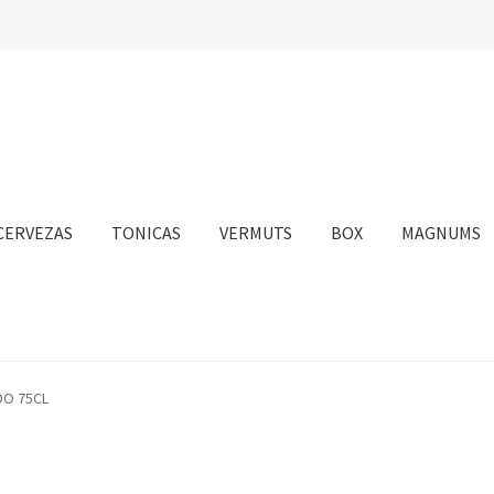
CERVEZAS
TONICAS
VERMUTS
BOX
MAGNUMS
nta
Personalizar Cookies
Política de Cookies
Proceso de compra
DO 75CL
sotros
Información sobre el envío
Política de privacidad
Condicione