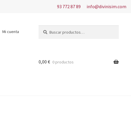
93 772 87 89
info@divinisim.com
Buscar
Buscar
Mi cuenta
por:
0,00
€
0 productos
s del uso