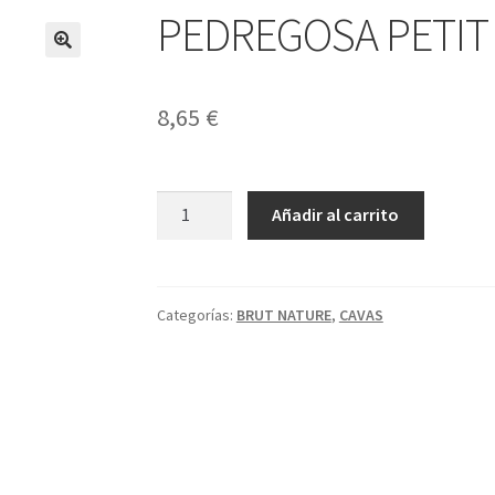
PEDREGOSA PETIT
8,65
€
PEDREGOSA
A
Añadir al carrito
PETIT
l
CUVÉE
t
ROSADO
e
75CL
r
Categorías:
BRUT NATURE
,
CAVAS
cantidad
n
a
t
i
v
e