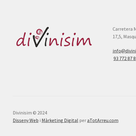
Carretera 
17,5, Masqu
info@divin
93 772 87 8
Divinisim © 2024
Disseny Web
i
Màrketing Digital
per
aTotArreu.com