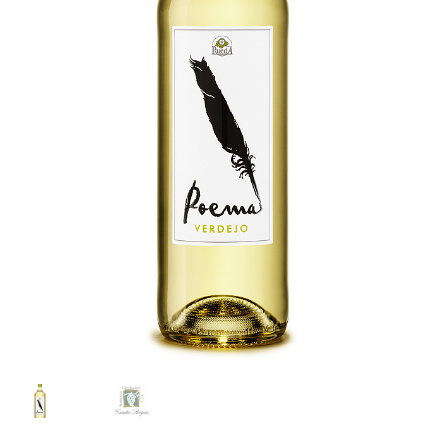
Personalizar Cookies
Política de Cookies
Proceso de compra
Tarjeta felicitación
Tienda
Venta fuera de España
Sobre nosotros
Información sobre el envío