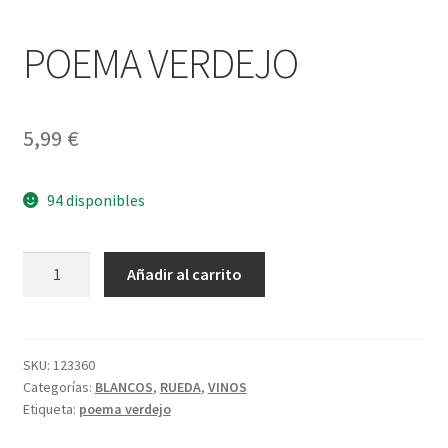
Política de privacidad
POEMA VERDEJO
Condiciones del uso
5,99
€
94 disponibles
POEMA
A
Añadir al carrito
VERDEJO
l
cantidad
t
e
r
SKU:
123360
Categorías:
BLANCOS
,
RUEDA
,
VINOS
n
Etiqueta:
poema verdejo
a
t