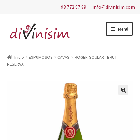
93 772 87 89
info@divinisim.com
Ir
Ir
Menú
a
al
la
contenido
Inicio
navegación
Inicio
ESPUMOSOS
CAVAS
ROGER GOULART BRUT
RESERVA
Aviso Legal
Carrito
Contacto
Finalizar compra
Mi cuenta