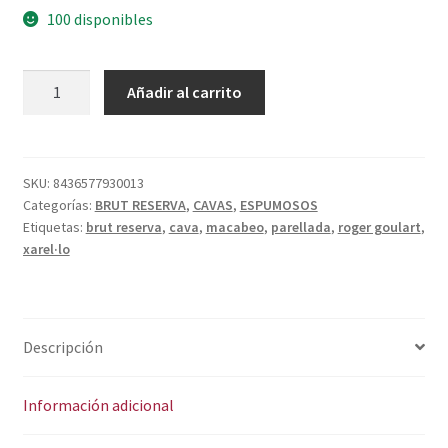
Política de privacidad
100 disponibles
Condiciones del uso
ROGER
A
Añadir al carrito
GOULART
l
BRUT
t
RESERVA
e
cantidad
r
SKU:
8436577930013
Categorías:
BRUT RESERVA
,
CAVAS
,
ESPUMOSOS
n
Etiquetas:
brut reserva
,
cava
,
macabeo
,
parellada
,
roger goulart
,
a
xarel·lo
t
i
v
e
Descripción
:
Información adicional