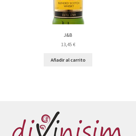
J&B
13,45
€
Añadir al carrito