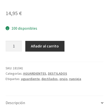
Política de privacidad
14,95
€
Condiciones del uso
100 disponibles
RUAVIEJA
A
Añadir al carrito
ORUJO
l
BLANCO
t
cantidad
e
r
SKU:
181041
Categorías:
AGUARDIENTES
,
DESTILADOS
n
Etiquetas:
aguardiente
,
destilados
,
orujo
,
ruevieja
a
t
i
v
Descripción
e