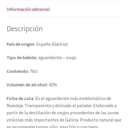
:
Información adicional
Descripción
País de origen:
España (Galicia)
Tipo de bebida:
aguardiente – orujo
Contenido
: 70cl
Volumen de alcohol:
42%
Ficha de cata:
Es el aguardiente más emblemático de
Ruavieja. Transparente y delicado al paladar. Elaborado a
partir de la destilación de orujos procedentes de las zonas
vinícolas más importantes de Galicia. Producto natural que
se recomienda tomar sólo, muy frío o con hielo.