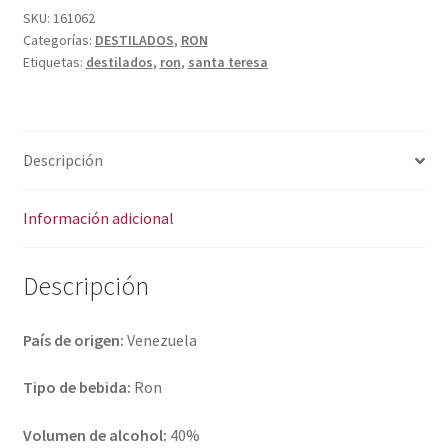
Política de privacidad
cantidad
r
SKU:
161062
Categorías:
DESTILADOS
,
RON
n
Condiciones del uso
Etiquetas:
destilados
,
ron
,
santa teresa
a
t
i
v
Descripción
e
:
Información adicional
Descripción
País de origen:
Venezuela
Tipo de bebida:
Ron
Volumen de alcohol:
40%