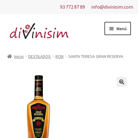
93 772 87 89
info@divinisim.com
Ir
Ir
Menú
a
al
la
contenido
Inicio
navegación
Inicio
DESTILADOS
RON
SANTA TERESA GRAN RESERVA
Aviso Legal
Carrito
Contacto
Finalizar compra
Mi cuenta