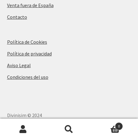
Venta fuera de España
Contacto
Política de Cookies
Política de privacidad
Aviso Legal
Condiciones del uso
Divinisim © 2024
Disseny Web
i
Màrketing Digital
per
aTotArreu.com
0
Buscar
Buscar