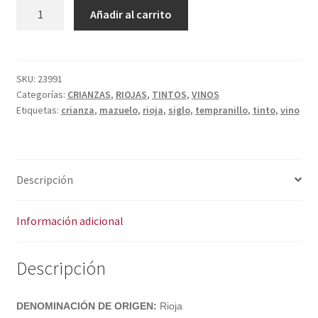
Política de privacidad
SIGLO
A
Añadir al carrito
SACO
l
Condiciones del uso
CRIANZA
t
cantidad
e
r
SKU:
23991
Categorías:
CRIANZAS
,
RIOJAS
,
TINTOS
,
VINOS
n
Etiquetas:
crianza
,
mazuelo
,
rioja
,
siglo
,
tempranillo
,
tinto
,
vino
a
t
i
v
Descripción
e
:
Información adicional
Descripción
DENOMINACIÓN DE ORIGEN:
Rioja