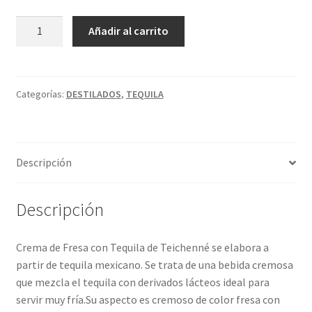
Política de privacidad
TEICHENNE
A
Añadir al carrito
Condiciones del uso
CREMA
l
FRESA
t
CON
e
TEQUILA
r
Categorías:
DESTILADOS
,
TEQUILA
cantidad
n
a
t
Descripción
i
v
e
Descripción
:
Crema de Fresa con Tequila de Teichenné se elabora a
partir de tequila mexicano. Se trata de una bebida cremosa
que mezcla el tequila con derivados lácteos ideal para
servir muy fría.Su aspecto es cremoso de color fresa con