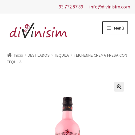
93 772 87 89
info@divinisim.com
Ir
Ir
Menú
a
al
la
contenido
Inicio
navegación
Inicio
DESTILADOS
TEQUILA
TEICHENNE CREMA FRESA CON
TEQUILA
Aviso Legal
Carrito
Contacto
Finalizar compra
Mi cuenta