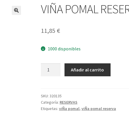
VIÑA POMAL RESE
11,85
€
1000 disponibles
VIÑA
A
Añadir al carrito
POMAL
l
RESERVA
t
cantidad
e
r
SKU:
320135
Categoría:
RESERVAS
n
Etiquetas:
viÑa pomal
,
viÑa pomal reserva
a
t
i