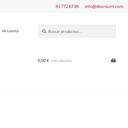
93 772 87 89
info@divinisim.com
Buscar
Buscar
Mi cuenta
por:
0,00
€
0 productos
s del uso