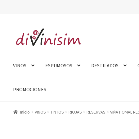
Ir
Ir
a
al
la
contenido
navegación
VINOS
ESPUMOSOS
DESTILADOS
PROMOCIONES
Inicio
Aviso Legal
Carrito
Contacto
Finalizar compra
Mi cue
Inicio
VINOS
TINTOS
RIOJAS
RESERVAS
VIÑA POMAL RE
Tarjeta felicitación
Tienda
Venta fuera de España
Sobre no