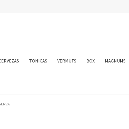
CERVEZAS
TONICAS
VERMUTS
BOX
MAGNUMS
nta
Personalizar Cookies
Política de Cookies
Proceso de compra
SERVA
sotros
Información sobre el envío
Política de privacidad
Condicione