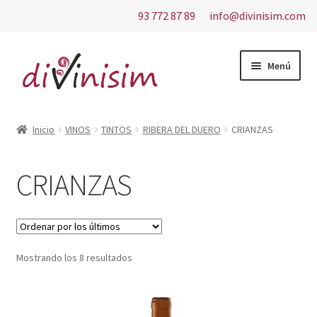
93 772 87 89
info@divinisim.com
Ir
Ir
Menú
a
al
la
contenido
Inicio
navegación
Inicio
VINOS
TINTOS
RIBERA DEL DUERO
CRIANZAS
Aviso Legal
CRIANZAS
Carrito
Contacto
Ordenado
Mostrando los 8 resultados
Finalizar compra
por
los
Mi cuenta
últimos