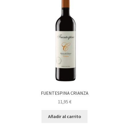
Personalizar Cookies
Política de Cookies
Proceso de compra
Tarjeta felicitación
Tienda
Venta fuera de España
FUENTESPINA CRIANZA
Sobre nosotros
11,95
€
Información sobre el envío
Añadir al carrito