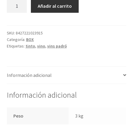
Política de privacidad
VINS
A
Añadir al carrito
PADRÓ
l
Condiciones del uso
VINO
t
TINTO
e
cantidad
r
SKU:
8427221023915
Categoría:
BOX
n
Etiquetas:
tinto
,
vino
,
vins padró
a
t
i
v
Información adicional
e
:
Información adicional
Peso
3 kg