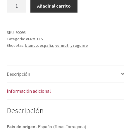
Política de privacidad
YZAGUIRRE
A
Añadir al carrito
BLANCO
l
Condiciones del uso
cantidad
t
e
r
SKU:
90093
Categoría:
VERMUTS
n
Etiquetas:
blanco
,
españa
,
vermut
,
yzaguirre
a
t
i
v
Descripción
e
:
Información adicional
Descripción
País de origen:
España (Reus-Tarragona)