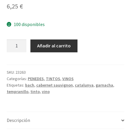
Política de privacidad
6,25
€
Condiciones del uso
100 disponibles
BACH
A
Añadir al carrito
VIÑA
l
EXTRISIMA
t
TINTO
e
cantidad
r
SKU:
23263
Categorías:
PENEDES
,
TINTOS
,
VINOS
n
Etiquetas:
bach
,
cabernet sauvignon
,
catalunya
,
garnacha
,
a
tempranillo
,
tinto
,
vino
t
i
v
e
Descripción
: