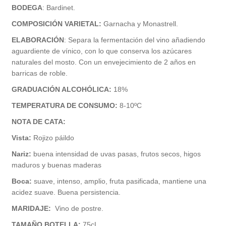
BODEGA
:
Bardinet.
COMPOSICIÓN VARIETAL:
Garnacha y Monastrell.
ELABORACIÓN
:
Separa la fermentación del vino añadiendo
aguardiente de vínico, con lo que conserva los azúcares
naturales del mosto. Con un envejecimiento de 2 años en
barricas de roble.
GRADUACIÓN ALCOHÓLICA:
18%
TEMPERATURA DE CONSUMO:
8-10ºC
NOTA DE CATA:
Vista:
Rojizo páildo
Nariz:
buena intensidad de uvas pasas, frutos secos, higos
maduros y buenas maderas
Boca:
suave, intenso, amplio, fruta pasificada, mantiene una
acidez suave. Buena persistencia.
MARIDAJE:
Vino de postre.
TAMAÑO BOTELLA:
75cL