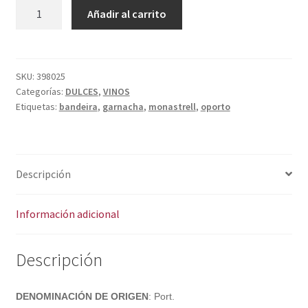
Política de privacidad
BANDEIRA
A
Añadir al carrito
OPORTO
l
Condiciones del uso
cantidad
t
e
r
SKU:
398025
Categorías:
DULCES
,
VINOS
n
Etiquetas:
bandeira
,
garnacha
,
monastrell
,
oporto
a
t
i
v
Descripción
e
:
Información adicional
Descripción
DENOMINACIÓN DE ORIGEN
: Port.