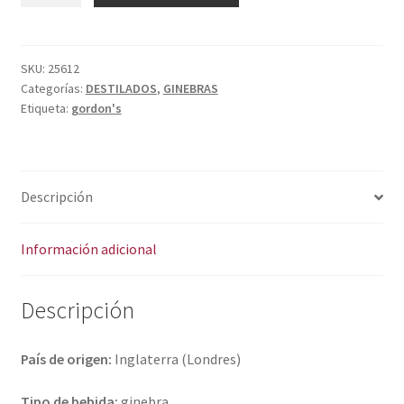
l
Política de privacidad
t
e
Condiciones del uso
r
SKU:
25612
Categorías:
DESTILADOS
,
GINEBRAS
n
Etiqueta:
gordon's
a
t
i
v
Descripción
e
:
Información adicional
Descripción
País de origen:
Inglaterra (Londres)
Tipo de bebida:
ginebra