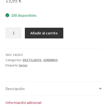
13,95
€
Política de privacidad
Condiciones del uso
100 disponibles
LARIOS
A
Añadir al carrito
1L
l
cantidad
t
e
r
SKU:
141013
Categorías:
DESTILADOS
,
GINEBRAS
n
Etiqueta:
larios
a
t
i
v
Descripción
e
:
Información adicional