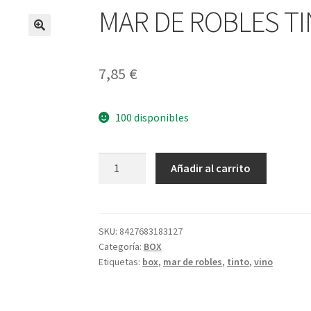
MAR DE ROBLES TI
7,85
€
100 disponibles
MAR
A
Añadir al carrito
DE
l
ROBLES
t
TINTO
e
3L
r
SKU:
8427683183127
Categoría:
BOX
cantidad
n
Etiquetas:
box
,
mar de robles
,
tinto
,
vino
a
t
i