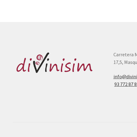
Carretera 
17,5, Masqu
info@divin
93 772 87 8