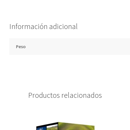
v
e
:
Información adicional
Peso
Productos relacionados