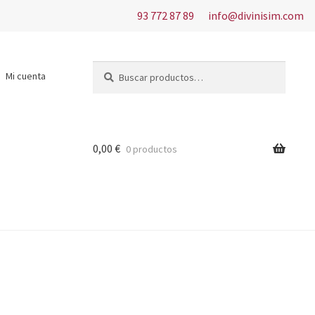
93 772 87 89
info@divinisim.com
Buscar
Buscar
Mi cuenta
por:
0,00
€
0 productos
s del uso