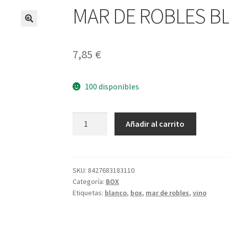
MAR DE ROBLES B
7,85
€
100 disponibles
MAR
A
Añadir al carrito
DE
l
ROBLES
t
BLANCO
e
3L
r
SKU:
8427683183110
Categoría:
BOX
cantidad
n
Etiquetas:
blanco
,
box
,
mar de robles
,
vino
a
t
i