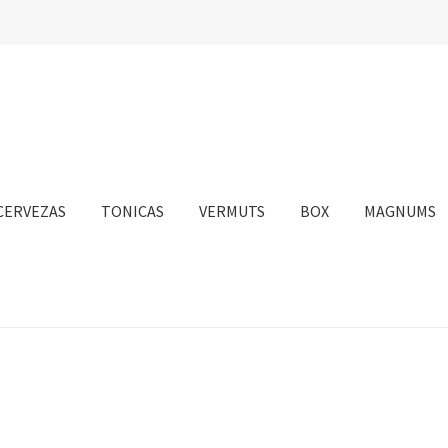
CERVEZAS
TONICAS
VERMUTS
BOX
MAGNUMS
nta
Personalizar Cookies
Política de Cookies
Proceso de compra
sotros
Información sobre el envío
Política de privacidad
Condicione