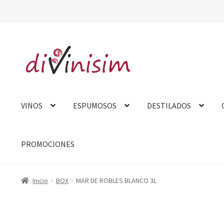
Ir
Ir
a
al
la
contenido
navegación
VINOS
ESPUMOSOS
DESTILADOS
PROMOCIONES
Inicio
Aviso Legal
Carrito
Contacto
Finalizar compra
Mi cue
Inicio
BOX
MAR DE ROBLES BLANCO 3L
Tarjeta felicitación
Tienda
Venta fuera de España
Sobre no