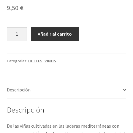
9,50
€
MASANA
A
Añadir al carrito
MOSCATEL
l
LUXE
t
cantidad
e
r
Categorías:
DULCES
,
VINOS
n
a
t
Descripción
i
v
e
Descripción
:
De las viñas cultivadas en las laderas mediterráneas con