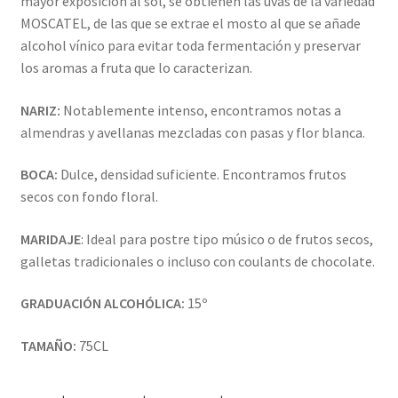
mayor exposición al sol, se obtienen las uvas de la variedad
MOSCATEL, de las que se extrae el mosto al que se añade
alcohol vínico para evitar toda fermentación y preservar
los aromas a fruta que lo caracterizan.
NARIZ:
Notablemente intenso, encontramos notas a
almendras y avellanas mezcladas con pasas y flor blanca.
BOCA:
Dulce, densidad suficiente. Encontramos frutos
secos con fondo floral.
MARIDAJE
: Ideal para postre tipo músico o de frutos secos,
galletas tradicionales o incluso con coulants de chocolate.
GRADUACIÓN ALCOHÓLICA:
15º
TAMAÑO:
75CL