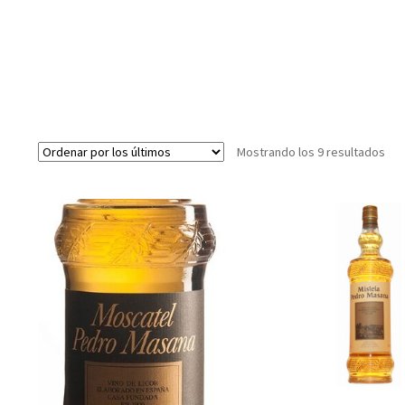
Ord
Mostrando los 9 resultados
por
los
últ