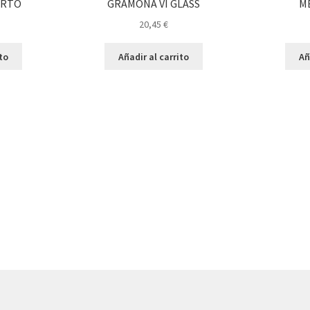
ORTO
GRAMONA VI GLASS
M
20,45
€
ito
Añadir al carrito
Añ
enado
imos