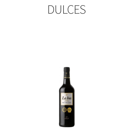
DULCES
enado
imos