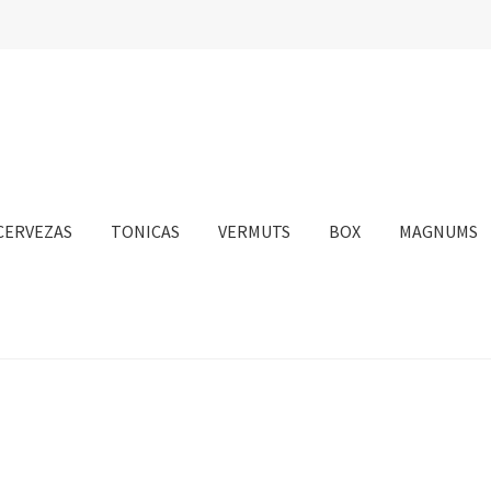
CERVEZAS
TONICAS
VERMUTS
BOX
MAGNUMS
nta
Personalizar Cookies
Política de Cookies
Proceso de compra
sotros
Información sobre el envío
Política de privacidad
Condicione