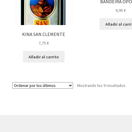
BANDEIRA OP
9,95
€
Añadir al carr
KINA SAN CLEMENTE
7,75
€
Añadir al carrito
Ord
Mostrando los 9 resultados
por
los
últ