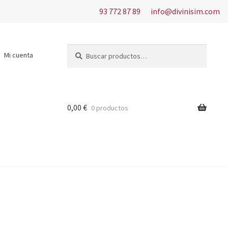
93 772 87 89
info@divinisim.com
Buscar
Buscar
Mi cuenta
por:
0,00
€
0 productos
s del uso