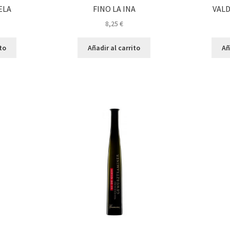
ELA
FINO LA INA
VAL
8,25
€
ito
Añadir al carrito
Añ