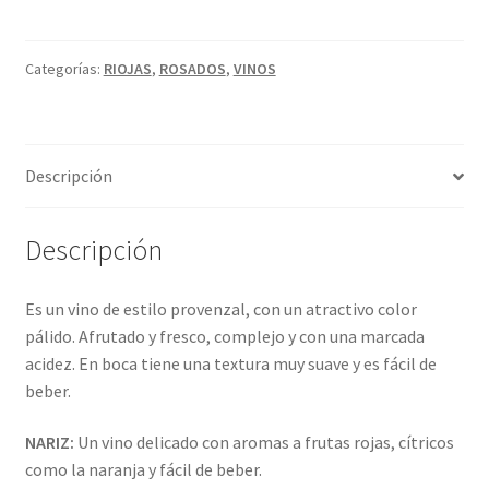
Política de privacidad
ROSADO
t
cantidad
e
Condiciones del uso
r
Categorías:
RIOJAS
,
ROSADOS
,
VINOS
n
a
t
Descripción
i
v
e
Descripción
:
Es un vino de estilo provenzal, con un atractivo color
pálido. Afrutado y fresco, complejo y con una marcada
acidez. En boca tiene una textura muy suave y es fácil de
beber.
NARIZ:
Un vino delicado con aromas a frutas rojas, cítricos
como la naranja y fácil de beber.