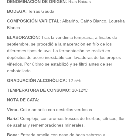
DENOMINACIÓN DE ORIGEN:
Rias Baixas.
BODEGA
: Terras Gauda
COMPOSICIÓN VARIETAL:
Albariño,
Caíño Blanco,
Loureira
Blanca
ELABORACIÓN:
Tras la vendimia temprana, a finales de
septiembre, se procedió a la maceración en frío de los
diferentes tipos de uva. La fermentación se realizó en
depósitos de acero inoxidable con levaduras de los propios
viñedos. Por último se estabilizó y se filtró antes de ser
embotellado.
GRADUACIÓN ALCOHÓLICA:
12.5%
TEMPERATURA DE CONSUMO:
10-12ºC
NOTA DE CATA:
Vista:
Color amarillo con destellos verdosos.
Nariz:
Complejo, con aromas frescos de hierbas, cítricos, flor
de azahar y rememoraciones minerales.
Boca:
Entrada amplia con paso de boca sabroso y