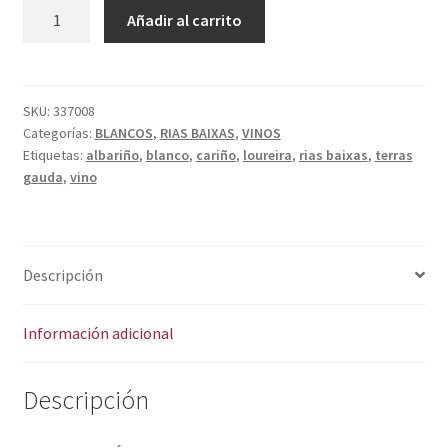
Política de privacidad
TERRAS
A
Añadir al carrito
GAUDA
l
Condiciones del uso
cantidad
t
e
r
SKU:
337008
Categorías:
BLANCOS
,
RIAS BAIXAS
,
VINOS
n
Etiquetas:
albariño
,
blanco
,
cariño
,
loureira
,
rias baixas
,
terras
a
gauda
,
vino
t
i
v
e
Descripción
:
Información adicional
Descripción